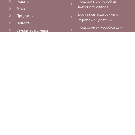
Главная
Подарочные коробки
высокого класса
О нас
Доставка подарочных
Продукция
коробок с цветами
Новости
Подарочная коробка для
Свяжитесь с нами
цветов на окне
Блог
Складная подарочная
коробка для цветов
Подарочная коробка для
цветов оптом
Подарочные коробки для
цветов
ПРОДУКТЫ
CONTACT US
Индивидуальные коробки
0086-592-5691077
Упаковка
0086-592-5681387
Розовый магнитный
info@chiefcolor.com
подарочная коробка с
8A Tongji Building, No.99
лентой галстук закрытия
Huli Ave., Сямэнь, Китай
для продажи