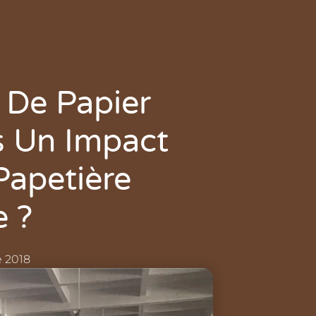
 De Papier
s Un Impact
Papetière
e ?
 2018