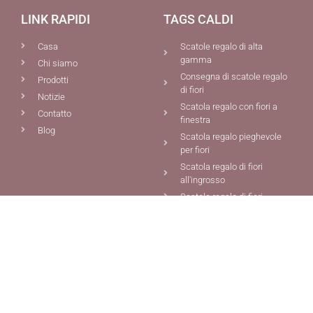
LINK RAPIDI
TAGS CALDI
Casa
Scatole regalo di alta
gamma
Chi siamo
Consegna di scatole regalo
Prodotti
di fiori
Notizie
Scatola regalo con fiori a
Contatto
finestra
Blog
Scatola regalo pieghevole
per fiori
Scatola regalo di fiori
all'ingrosso
Scatole regalo di fiori
PRODOTTI
CONTATTO
Scatole personalizzate per
0086-592-5691077
l'imballaggio
0086-592-5681387
Scatola regalo magnetica
info@chiefcolor.com